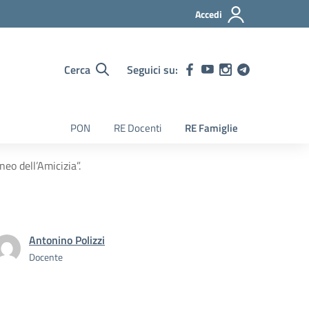
Accedi
Cerca
Seguici su:
PON
RE Docenti
RE Famiglie
eo dell’Amicizia”.
Antonino Polizzi
Docente