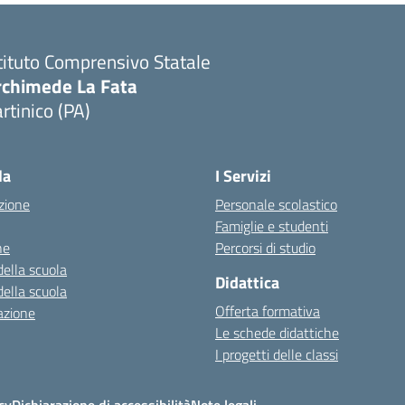
tituto Comprensivo Statale
rchimede La Fata
rtinico (PA)
la
I Servizi
zione
Personale scolastico
Famiglie e studenti
ne
Percorsi di studio
della scuola
Didattica
della scuola
Offerta formativa
azione
Le schede didattiche
I progetti delle classi