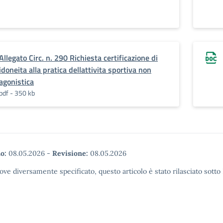
Allegato Circ. n. 290 Richiesta certificazione di
idoneita alla pratica dellattivita sportiva non
agonistica
pdf - 350 kb
o:
08.05.2026
-
Revisione:
08.05.2026
ove diversamente specificato, questo articolo è stato rilasciato sott