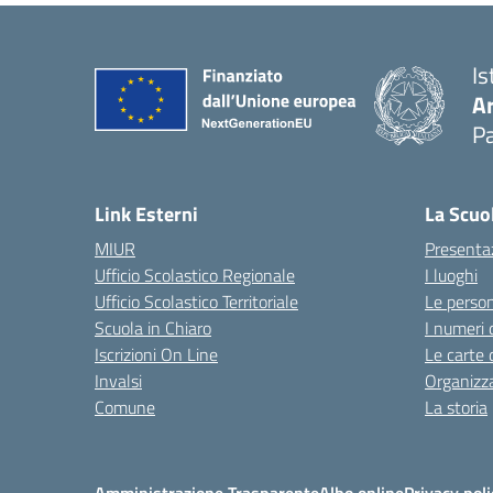
Is
A
Pa
Link Esterni
La Scuo
MIUR
Presenta
Ufficio Scolastico Regionale
I luoghi
Ufficio Scolastico Territoriale
Le perso
Scuola in Chiaro
I numeri 
Iscrizioni On Line
Le carte 
Invalsi
Organizz
Comune
La storia