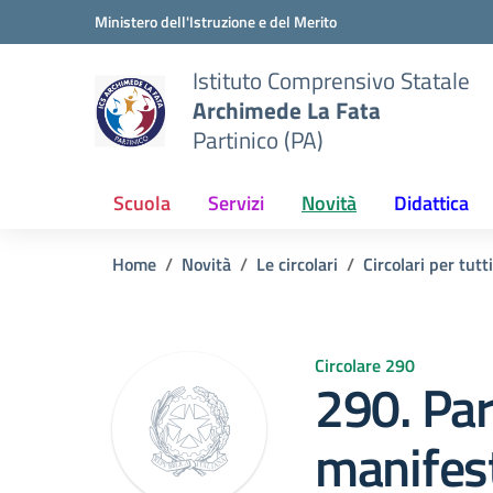
Vai ai contenuti
Vai al menu di navigazione
Vai al footer
Ministero dell'Istruzione e del Merito
Istituto Comprensivo Statale
Archimede La Fata
Partinico (PA)
Scuola
Servizi
Novità
Didattica
Home
Novità
Le circolari
Circolari per tutti
Circolare 290
290. Par
manifes