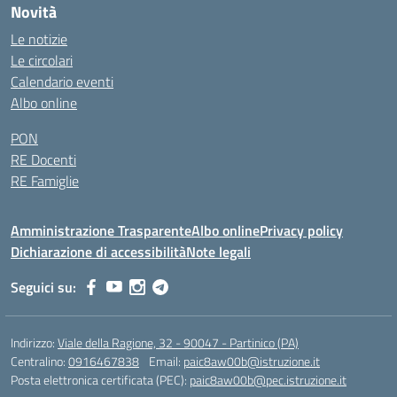
Novità
Le notizie
Le circolari
Calendario eventi
Albo online
PON
RE Docenti
RE Famiglie
Amministrazione Trasparente
Albo online
Privacy policy
Dichiarazione di accessibilità
Note legali
Seguici su:
Indirizzo:
Viale della Ragione, 32 - 90047 - Partinico (PA)
Centralino:
0916467838
Email:
paic8aw00b@istruzione.it
Posta elettronica certificata (PEC):
paic8aw00b@pec.istruzione.it