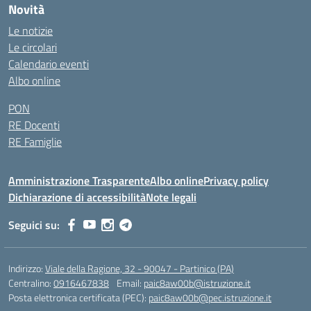
Novità
Le notizie
Le circolari
Calendario eventi
Albo online
PON
RE Docenti
RE Famiglie
Amministrazione Trasparente
Albo online
Privacy policy
Dichiarazione di accessibilità
Note legali
Seguici su:
Indirizzo:
Viale della Ragione, 32 - 90047 - Partinico (PA)
Centralino:
0916467838
Email:
paic8aw00b@istruzione.it
Posta elettronica certificata (PEC):
paic8aw00b@pec.istruzione.it