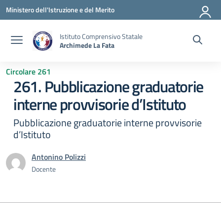
Vai ai contenuti
Vai al menu di navigazione
Vai al footer
Ministero dell'Istruzione e del Merito
Istituto Comprensivo Statale
Archimede La Fata
Circolare 261
261. Pubblicazione graduatorie
interne provvisorie d’Istituto
Pubblicazione graduatorie interne provvisorie
d’Istituto
Antonino Polizzi
Docente