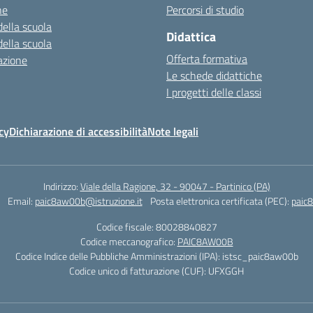
ne
Percorsi di studio
della scuola
Didattica
della scuola
Offerta formativa
azione
Le schede didattiche
I progetti delle classi
cy
Dichiarazione di accessibilità
Note legali
Indirizzo:
Viale della Ragione, 32 - 90047 - Partinico (PA)
Email:
paic8aw00b@istruzione.it
Posta elettronica certificata (PEC):
paic
Codice fiscale: 80028840827
Codice meccanografico:
PAIC8AW00B
Codice Indice delle Pubbliche Amministrazioni (IPA): istsc_paic8aw00b
Codice unico di fatturazione (CUF): UFXGGH