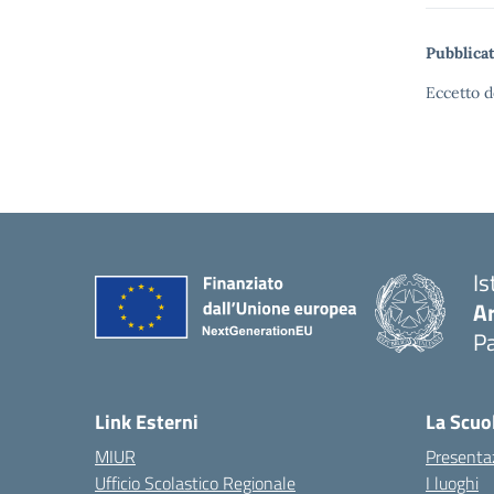
Pubblicat
Eccetto d
Is
A
Pa
Link Esterni
La Scuo
MIUR
Presenta
Ufficio Scolastico Regionale
I luoghi