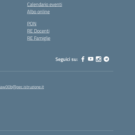
Calendario eventi
Albo online
PON
RE Docenti
RE Famiglie
Seguici su:
8aw00b@pec.istruzione.it