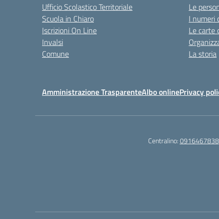
Ufficio Scolastico Territoriale
Le perso
Scuola in Chiaro
I numeri 
Iscrizioni On Line
Le carte 
Invalsi
Organizz
Comune
La storia
Amministrazione Trasparente
Albo online
Privacy poli
Centralino:
0916467838