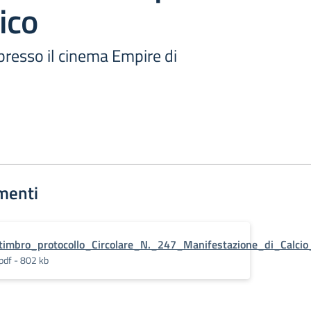
ico
 presso il cinema Empire di
menti
timbro_protocollo_Circolare_N._247_Manifestazione_di_Calci
pdf - 802 kb