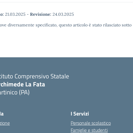
o:
21.03.2025
-
Revisione:
24.03.2025
ove diversamente specificato, questo articolo è stato rilasciato sott
tituto Comprensivo Statale
rchimede La Fata
rtinico (PA)
la
I Servizi
zione
Personale scolastico
Famiglie e studenti