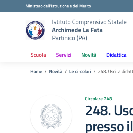
Vai ai contenuti
Vai al menu di navigazione
Vai al footer
Ministero dell'Istruzione e del Merito
Istituto Comprensivo Statale
Archimede La Fata
Partinico (PA)
Scuola
Servizi
Novità
Didattica
Home
Novità
Le circolari
248. Uscita didat
Circolare 248
248. Usc
presso i