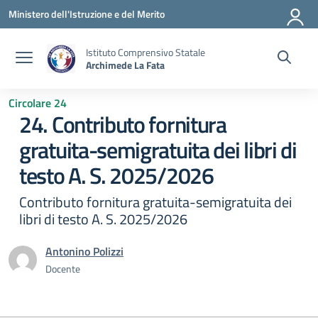
Vai ai contenuti
Vai al menu di navigazione
Vai al footer
Ministero dell'Istruzione e del Merito
Istituto Comprensivo Statale
Archimede La Fata
Circolare 24
24. Contributo fornitura
gratuita-semigratuita dei libri di
testo A. S. 2025/2026
Contributo fornitura gratuita-semigratuita dei
libri di testo A. S. 2025/2026
Antonino Polizzi
Docente