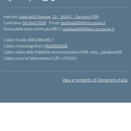
Indirizzo:
Viale della Ragione, 32 - 90047 - Partinico (PA)
Centralino:
0916467838
Email:
paic8aw00b@istruzione.it
Posta elettronica certificata (PEC):
paic8aw00b@pec.istruzione.it
Codice fiscale: 80028840827
Codice meccanografico:
PAIC8AW00B
Codice Indice delle Pubbliche Amministrazioni (IPA): istsc_paic8aw00b
Codice unico di fatturazione (CUF): UFXGGH
Idea e progetto di Designers Italia