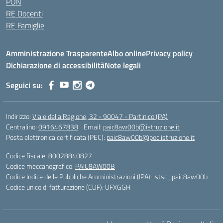
PON
RE Docenti
RE Famiglie
Amministrazione Trasparente
Albo online
Privacy policy
Dichiarazione di accessibilità
Note legali
Seguici su:
Indirizzo:
Viale della Ragione, 32 - 90047 - Partinico (PA)
Centralino:
0916467838
Email:
paic8aw00b@istruzione.it
Posta elettronica certificata (PEC):
paic8aw00b@pec.istruzione.it
Codice fiscale: 80028840827
Codice meccanografico:
PAIC8AW00B
Codice Indice delle Pubbliche Amministrazioni (IPA): istsc_paic8aw00b
Codice unico di fatturazione (CUF): UFXGGH