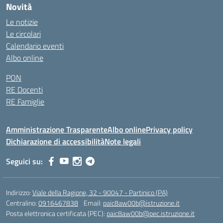
Novità
Le notizie
Le circolari
Calendario eventi
Albo online
PON
RE Docenti
RE Famiglie
Amministrazione Trasparente
Albo online
Privacy policy
Dichiarazione di accessibilità
Note legali
Seguici su:
Indirizzo:
Viale della Ragione, 32 - 90047 - Partinico (PA)
Centralino:
0916467838
Email:
paic8aw00b@istruzione.it
Posta elettronica certificata (PEC):
paic8aw00b@pec.istruzione.it