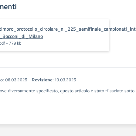
menti
timbro_protocollo_circolare_n._225_semifinale_campionati_in
_Bocconi_di_Milano
pdf - 779 kb
o:
08.03.2025
-
Revisione:
10.03.2025
ove diversamente specificato, questo articolo è stato rilasciato sott