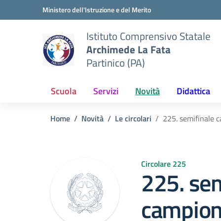
Vai ai contenuti
Vai al menu di navigazione
Vai al footer
Ministero dell'Istruzione e del Merito
Istituto Comprensivo Statale
Archimede La Fata
Partinico (PA)
Scuola
Servizi
Novità
Didattica
Home
Novità
Le circolari
225. semifinale c
Circolare 225
225. sem
campion