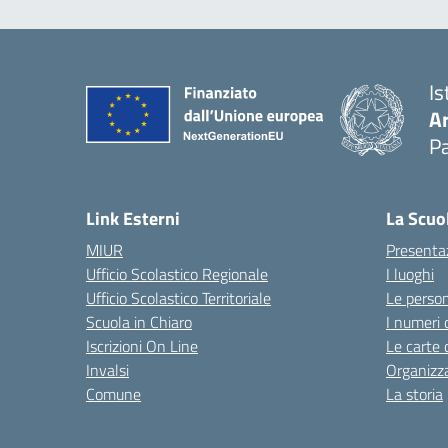
Is
A
Pa
Link Esterni
La Scuo
MIUR
Presenta
Ufficio Scolastico Regionale
I luoghi
Ufficio Scolastico Territoriale
Le perso
Scuola in Chiaro
I numeri 
Iscrizioni On Line
Le carte 
Invalsi
Organizz
Comune
La storia