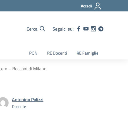
Accedi
Cerca
Seguici su:
PON
RE Docenti
RE Famiglie
stem – Bocconi di Milano
Antonino Polizzi
Docente