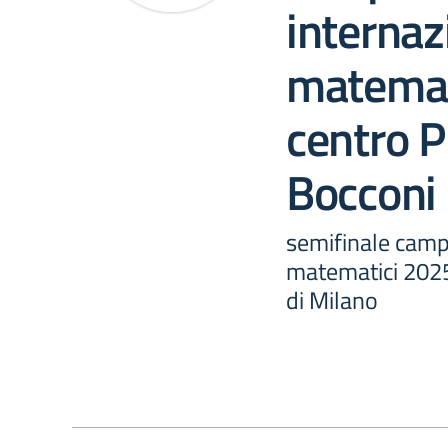
internazi
matemat
centro P
Bocconi 
semifinale campi
matematici 2025
di Milano