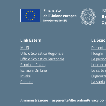
Is
A
Pa
Link Esterni
La Scuo
MIUR
Presenta
Ufficio Scolastico Regionale
I luoghi
Ufficio Scolastico Territoriale
Le perso
Scuola in Chiaro
I numeri 
Iscrizioni On Line
Le carte 
Invalsi
Organizz
Comune
La storia
Amministrazione Trasparente
Albo online
Privacy poli