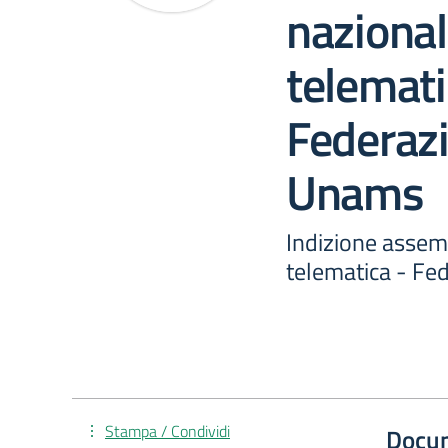
nazional
telemati
Federazi
Unams
Indizione assemb
telematica - Fe
Stampa / Condividi
Docu