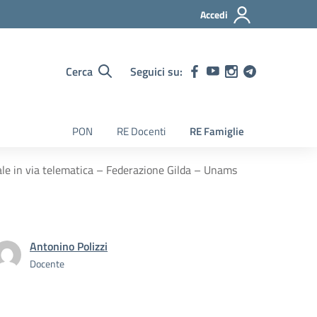
Accedi
Cerca
Seguici su:
PON
RE Docenti
RE Famiglie
ale in via telematica – Federazione Gilda – Unams
Antonino Polizzi
Docente