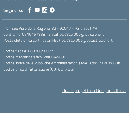
Seguici su:
Indirizzo:
Viale della Ragione, 32 - 90047 - Partinico (PA)
Centralino:
0916467838
Email:
paic8aw00b@istruzione.it
Posta elettronica certificata (PEC):
paic8aw00b@pec.istruzione.it
Codice fiscale: 80028840827
Codice meccanografico:
PAIC8AW00B
Codice Indice delle Pubbliche Amministrazioni (IPA): istsc_paic8aw00b
Codice unico di fatturazione (CUF): UFXGGH
Idea e progetto di Designers Italia