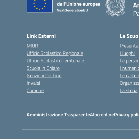
A
Pa
Link Esterni
La Scuo
MIUR
Presenta
Ufficio Scolastico Regionale
I luoghi
Ufficio Scolastico Territoriale
Le perso
Scuola in Chiaro
I numeri 
Iscrizioni On Line
Le carte 
Invalsi
Organizz
Comune
La storia
Amministrazione Trasparente
Albo online
Privacy poli