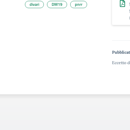
divari
DM19
pnrr
Pubblicat
Eccetto d