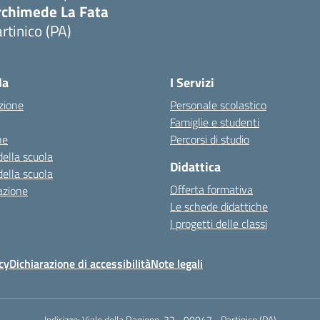
rchimede La Fata
rtinico (PA)
la
I Servizi
zione
Personale scolastico
Famiglie e studenti
ne
Percorsi di studio
della scuola
Didattica
della scuola
Offerta formativa
azione
Le schede didattiche
I progetti delle classi
cy
Dichiarazione di accessibilità
Note legali
Indirizzo:
Viale della Ragione, 32 - 90047 - Partinico (PA)