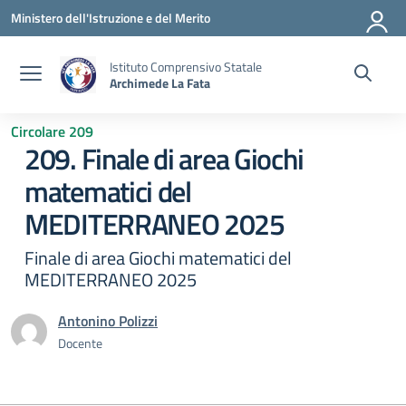
Vai ai contenuti
Vai al menu di navigazione
Vai al footer
Ministero dell'Istruzione e del Merito
Istituto Comprensivo Statale
Archimede La Fata
Circolare 209
209. Finale di area Giochi
matematici del
MEDITERRANEO 2025
Finale di area Giochi matematici del
MEDITERRANEO 2025
Antonino Polizzi
Docente