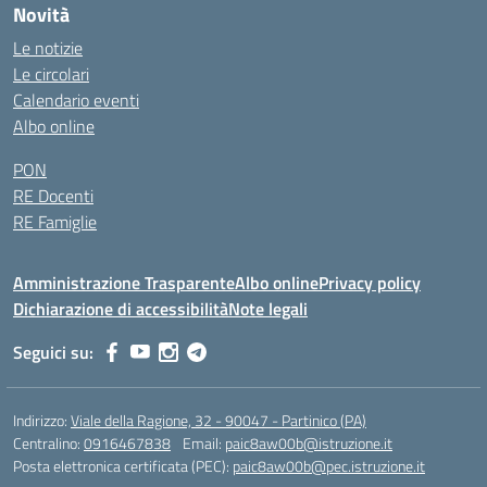
Novità
Le notizie
Le circolari
Calendario eventi
Albo online
PON
RE Docenti
RE Famiglie
Amministrazione Trasparente
Albo online
Privacy policy
Dichiarazione di accessibilità
Note legali
Seguici su:
Indirizzo:
Viale della Ragione, 32 - 90047 - Partinico (PA)
Centralino:
0916467838
Email:
paic8aw00b@istruzione.it
Posta elettronica certificata (PEC):
paic8aw00b@pec.istruzione.it