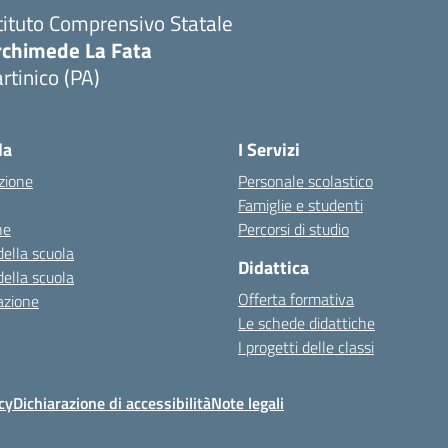
tituto Comprensivo Statale
rchimede La Fata
rtinico (PA)
la
I Servizi
zione
Personale scolastico
Famiglie e studenti
ne
Percorsi di studio
della scuola
Didattica
della scuola
Offerta formativa
azione
Le schede didattiche
I progetti delle classi
cy
Dichiarazione di accessibilità
Note legali