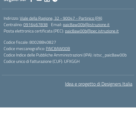
Indirizzo:
Viale della Ragione, 32 - 90047 - Partinico (PA)
Centralino:
0916467838
Email:
paic8aw00b@istruzione.it
Posta elettronica certificata (PEC):
paic8aw00b@pec.istruzione.it
Codice fiscale: 80028840827
Codice meccanografico:
PAIC8AW00B
Codice Indice delle Pubbliche Amministrazioni (IPA): istsc_paic8aw00b
Codice unico di fatturazione (CUF): UFXGGH
Idea e progetto di Designers Italia