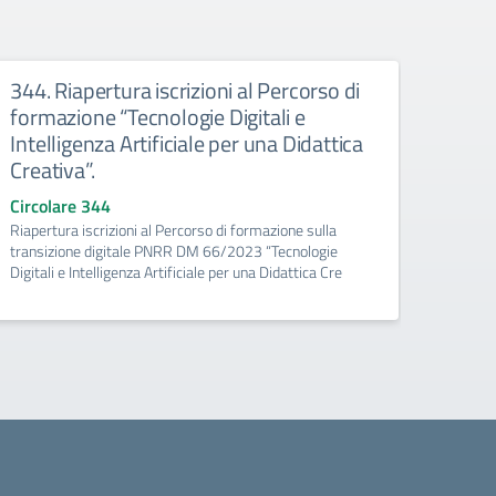
344. Riapertura iscrizioni al Percorso di
329. 
formazione “Tecnologie Digitali e
forma
Intelligenza Artificiale per una Didattica
PNRR
Creativa”.
dell’
del p
Circolare 344
Riapertura iscrizioni al Percorso di formazione sulla
Circo
transizione digitale PNRR DM 66/2023 “Tecnologie
Avvio e
Digitali e Intelligenza Artificiale per una Didattica Cre
digita
Archim