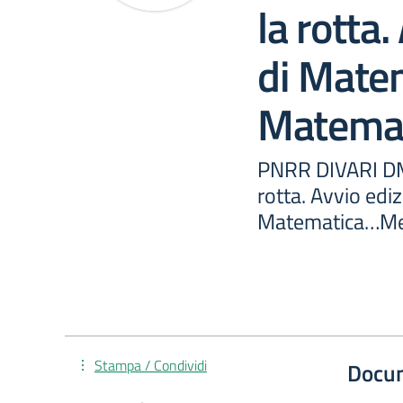
la rotta
di Mate
Matema
PNRR DIVARI D
rotta. Avvio edi
Matematica…Me
Stampa / Condividi
Docu