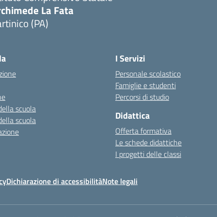
rchimede La Fata
rtinico (PA)
la
I Servizi
zione
Personale scolastico
Famiglie e studenti
ne
Percorsi di studio
della scuola
Didattica
della scuola
Offerta formativa
azione
Le schede didattiche
I progetti delle classi
cy
Dichiarazione di accessibilità
Note legali