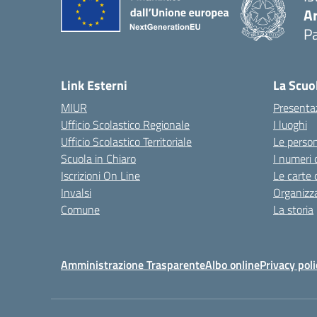
A
Pa
Link Esterni
La Scuo
MIUR
Presenta
Ufficio Scolastico Regionale
I luoghi
Ufficio Scolastico Territoriale
Le perso
Scuola in Chiaro
I numeri 
Iscrizioni On Line
Le carte 
Invalsi
Organizz
Comune
La storia
Amministrazione Trasparente
Albo online
Privacy poli