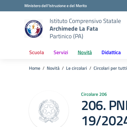
Vai ai contenuti
Vai al menu di navigazione
Vai al footer
Ministero dell'Istruzione e del Merito
Istituto Comprensivo Statale
Archimede La Fata
Partinico (PA)
Scuola
Servizi
Novità
Didattica
Home
Novità
Le circolari
Circolari per tutti
Circolare 206
206. PN
19/202