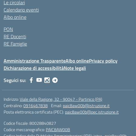
Le circolari
Calendario eventi
Albo online
PON
RE Docenti
RE Famiglie
Amministrazione Trasparente
Albo online
Privacy policy
Dichiarazione di accessibilità
Note legali
Seguici su:
Indirizzo:
Viale della Ragione, 32 - 90047 - Partinico (PA)
Centralino:
0916467838
Email:
paic8aw00b@istruzione.it
Posta elettronica certificata (PEC):
paic8aw00b@pec.istruzione.it
Codice fiscale: 80028840827
Codice meccanografico:
PAIC8AW00B
Codice Indice delle Pubbliche Amministrazioni (IPA): istsc_paic8aw00b