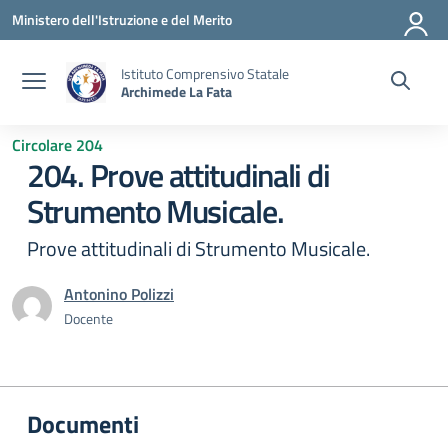
Vai ai contenuti
Vai al menu di navigazione
Vai al footer
Ministero dell'Istruzione e del Merito
Istituto Comprensivo Statale
Archimede La Fata
Circolare 204
204. Prove attitudinali di
Strumento Musicale.
Prove attitudinali di Strumento Musicale.
Antonino Polizzi
Docente
Documenti