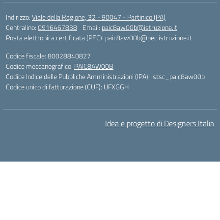
Indirizzo:
Viale della Ragione, 32 - 90047 - Partinico (PA)
Centralino:
0916467838
Email:
paic8aw00b@istruzione.it
Posta elettronica certificata (PEC):
paic8aw00b@pec.istruzione.it
Codice fiscale: 80028840827
Codice meccanografico:
PAIC8AW00B
Codice Indice delle Pubbliche Amministrazioni (IPA): istsc_paic8aw00b
Codice unico di fatturazione (CUF): UFXGGH
Idea e progetto di Designers Italia