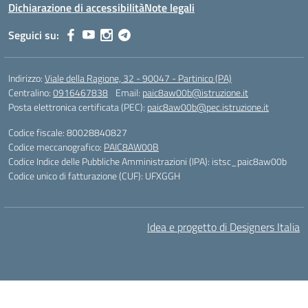
Dichiarazione di accessibilità
Note legali
Seguici su:
Indirizzo:
Viale della Ragione, 32 - 90047 - Partinico (PA)
Centralino:
0916467838
Email:
paic8aw00b@istruzione.it
Posta elettronica certificata (PEC):
paic8aw00b@pec.istruzione.it
Codice fiscale: 80028840827
Codice meccanografico:
PAIC8AW00B
Codice Indice delle Pubbliche Amministrazioni (IPA): istsc_paic8aw00b
Codice unico di fatturazione (CUF): UFXGGH
Idea e progetto di Designers Italia