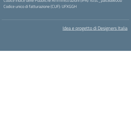
Codice Indice delle Pubbliche Amministrazioni (IPA): istsc_paic8aw00b
Codice unico di fatturazione (CUF): UFXGGH
Idea e progetto di Designers Italia