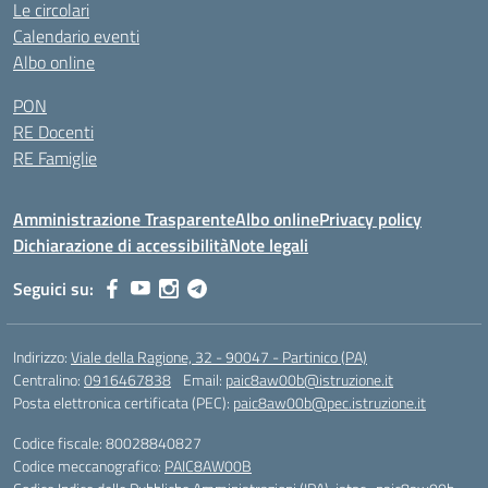
Le circolari
Calendario eventi
Albo online
PON
RE Docenti
RE Famiglie
Amministrazione Trasparente
Albo online
Privacy policy
Dichiarazione di accessibilità
Note legali
Seguici su:
Indirizzo:
Viale della Ragione, 32 - 90047 - Partinico (PA)
Centralino:
0916467838
Email:
paic8aw00b@istruzione.it
Posta elettronica certificata (PEC):
paic8aw00b@pec.istruzione.it
Codice fiscale: 80028840827
Codice meccanografico:
PAIC8AW00B