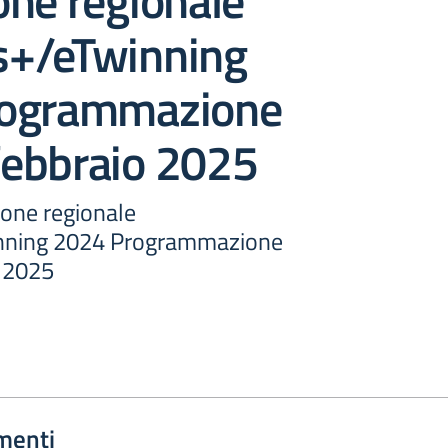
one regionale
+/eTwinning
rogrammazione
 febbraio 2025
ione regionale
nning 2024 Programmazione
o 2025
menti