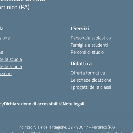
rtinico (PA)
la
I Servizi
zione
Personale scolastico
Famiglie e studenti
ne
Percorsi di studio
della scuola
Didattica
della scuola
Offerta formativa
azione
Le schede didattiche
I progetti delle classi
cy
Dichiarazione di accessibilità
Note legali
Indirizzo:
Viale della Ragione, 32 - 90047 - Partinico (PA)