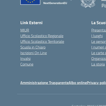
Pa
Link Esterni
La Scuo
MIUR
Presenta
Ufficio Scolastico Regionale
I luoghi
Ufficio Scolastico Territoriale
Le perso
Scuola in Chiaro
I numeri 
Iscrizioni On Line
Le carte 
Invalsi
Organizz
Comune
La storia
Amministrazione Trasparente
Albo online
Privacy poli