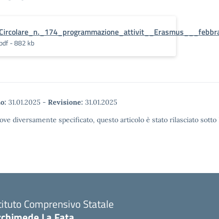
Circolare_n._174_programmazione_attivit__Erasmus___febbr
pdf - 882 kb
o:
31.01.2025
-
Revisione:
31.01.2025
ove diversamente specificato, questo articolo è stato rilasciato sott
tituto Comprensivo Statale
rchimede La Fata