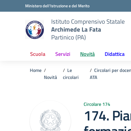
Vai ai contenuti
Vai al menu di navigazione
Vai al footer
Ministero dell'Istruzione e del Merito
Istituto Comprensivo Statale
Archimede La Fata
Partinico (PA)
Scuola
Servizi
Novità
Didattica
Home
Le
Circolari per doce
Novità
circolari
ATA
Circolare 174
174. Pia