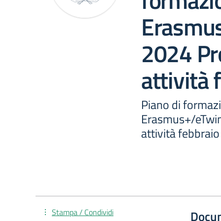
formazi
Erasmus
2024 P
attività
Piano di formaz
Erasmus+/eTwi
attività febbrai
Stampa / Condividi
Docu