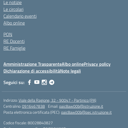
Le notizie
Le circolari
Calendario eventi
Albo online
PON
RE Docenti
RE Famiglie
Amministrazione Trasparente
Albo online
Privacy policy
Dichiarazione di accessibilità
Note legali
Seguici su:
Indirizzo:
Viale della Ragione, 32 - 90047 - Partinico (PA)
Centralino:
0916467838
Email:
paic8aw00b@istruzione.it
Posta elettronica certificata (PEC):
paic8aw00b@pec.istruzione.it
Codice fiscale: 80028840827