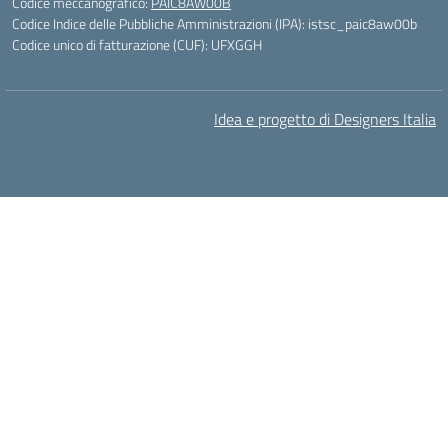
Codice meccanografico:
PAIC8AW00B
Codice Indice delle Pubbliche Amministrazioni (IPA): istsc_paic8aw00b
Codice unico di fatturazione (CUF): UFXGGH
Idea e progetto di Designers Italia