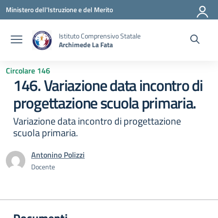
Vai ai contenuti
Vai al menu di navigazione
Vai al footer
Ministero dell'Istruzione e del Merito
Istituto Comprensivo Statale
Archimede La Fata
Circolare 146
146. Variazione data incontro di
progettazione scuola primaria.
Variazione data incontro di progettazione
scuola primaria.
Antonino Polizzi
Docente