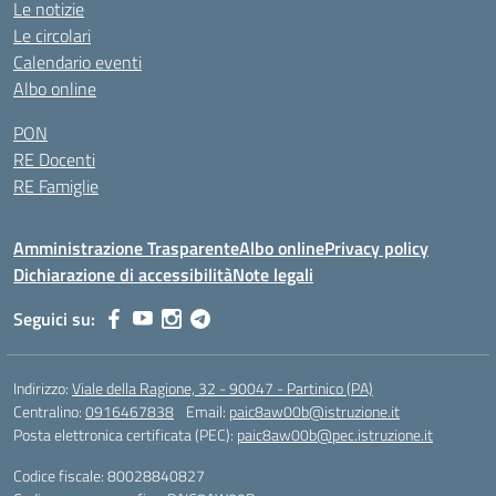
Le notizie
Le circolari
Calendario eventi
Albo online
PON
RE Docenti
RE Famiglie
Amministrazione Trasparente
Albo online
Privacy policy
Dichiarazione di accessibilità
Note legali
Seguici su:
Indirizzo:
Viale della Ragione, 32 - 90047 - Partinico (PA)
Centralino:
0916467838
Email:
paic8aw00b@istruzione.it
Posta elettronica certificata (PEC):
paic8aw00b@pec.istruzione.it
Codice fiscale: 80028840827