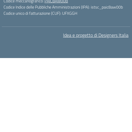
Codice meccanografico:
PAIC8AW00B
Codice Indice delle Pubbliche Amministrazioni (IPA): istsc_paic8aw00b
Codice unico di fatturazione (CUF): UFXGGH
Idea e progetto di Designers Italia