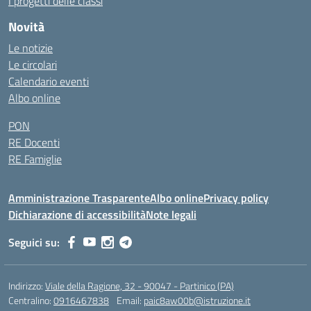
I progetti delle classi
Novità
Le notizie
Le circolari
Calendario eventi
Albo online
PON
RE Docenti
RE Famiglie
Amministrazione Trasparente
Albo online
Privacy policy
Dichiarazione di accessibilità
Note legali
Seguici su:
Indirizzo:
Viale della Ragione, 32 - 90047 - Partinico (PA)
Centralino:
0916467838
Email:
paic8aw00b@istruzione.it