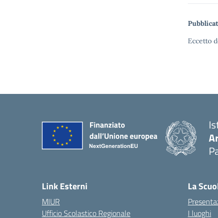
Pubblicat
Eccetto d
Is
A
Pa
Link Esterni
La Scuo
MIUR
Presenta
Ufficio Scolastico Regionale
I luoghi