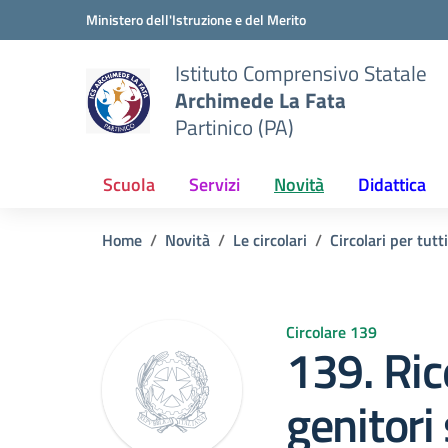
Vai ai contenuti
Vai al menu di navigazione
Vai al footer
Ministero dell'Istruzione e del Merito
Istituto Comprensivo Statale
Archimede La Fata
Partinico (PA)
Scuola
Servizi
Novità
Didattica
Home
Novità
Le circolari
Circolari per tutti
Circolare 139
139. Ri
genitori