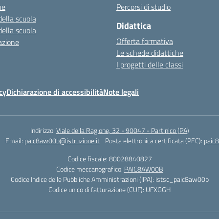
ne
Percorsi di studio
della scuola
Didattica
della scuola
Offerta formativa
azione
Le schede didattiche
I progetti delle classi
cy
Dichiarazione di accessibilità
Note legali
Indirizzo:
Viale della Ragione, 32 - 90047 - Partinico (PA)
Email:
paic8aw00b@istruzione.it
Posta elettronica certificata (PEC):
paic
Codice fiscale: 80028840827
Codice meccanografico:
PAIC8AW00B
Codice Indice delle Pubbliche Amministrazioni (IPA): istsc_paic8aw00b
Codice unico di fatturazione (CUF): UFXGGH