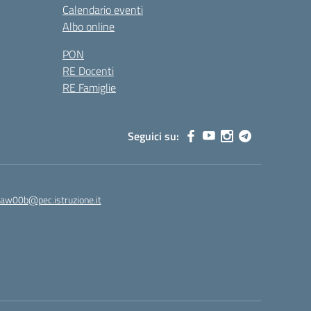
Calendario eventi
Albo online
PON
RE Docenti
RE Famiglie
Seguici su:
8aw00b@pec.istruzione.it