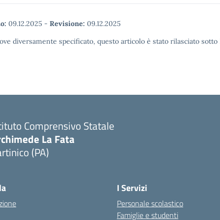
o:
09.12.2025
-
Revisione:
09.12.2025
ove diversamente specificato, questo articolo è stato rilasciato sott
tituto Comprensivo Statale
rchimede La Fata
rtinico (PA)
la
I Servizi
zione
Personale scolastico
Famiglie e studenti