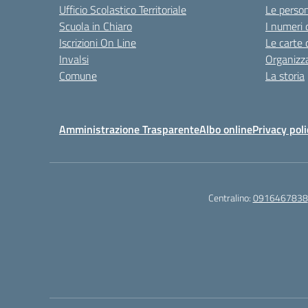
Ufficio Scolastico Territoriale
Le perso
Scuola in Chiaro
I numeri 
Iscrizioni On Line
Le carte 
Invalsi
Organizz
Comune
La storia
Amministrazione Trasparente
Albo online
Privacy poli
Centralino:
0916467838