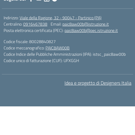
Indirizzo:
Viale della Ragione, 32 - 90047 - Partinico (PA)
Centralino:
0916467838
Email:
paic8aw00b@istruzione.it
Posta elettronica certificata (PEC):
paic8aw00b@pec.istruzione.it
Codice fiscale: 80028840827
Codice meccanografico:
PAIC8AW00B
Codice Indice delle Pubbliche Amministrazioni (IPA): istsc_paic8aw00b
Codice unico di fatturazione (CUF): UFXGGH
Idea e progetto di Designers Italia