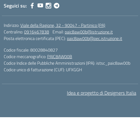
Seguici su:
Indirizzo:
Viale della Ragione, 32 - 90047 - Partinico (PA)
Centralino:
0916467838
Email:
paic8aw00b@istruzione.it
Posta elettronica certificata (PEC):
paic8aw00b@pec.istruzione.it
Codice fiscale: 80028840827
Codice meccanografico:
PAIC8AW00B
Codice Indice delle Pubbliche Amministrazioni (IPA): istsc_paic8aw00b
Codice unico di fatturazione (CUF): UFXGGH
Idea e progetto di Designers Italia