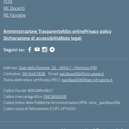
PON
RE Docenti
RE Famiglie
Amministrazione Trasparente
Albo online
Privacy policy
Dichiarazione di accessibilità
Note legali
Seguici su:
Indirizzo:
Viale della Ragione, 32 - 90047 - Partinico (PA)
Centralino:
0916467838
Email:
paic8aw00b@istruzione.it
Posta elettronica certificata (PEC):
paic8aw00b@pec.istruzione.it
Codice fiscale: 80028840827
Codice meccanografico:
PAIC8AW00B
Codice Indice delle Pubbliche Amministrazioni (IPA): istsc_paic8aw00b
Codice unico di fatturazione (CUF): UFXGGH