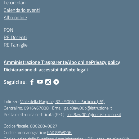
Le circolari
Calendario eventi
Albo online
PON
RE Docenti
RE Famiglie
Amministrazione Trasparente
Albo online
Privacy policy
Dichiarazione di accessibilità
Note legali
Seguici su:
Indirizzo:
Viale della Ragione, 32 - 90047 - Partinico (PA)
Centralino:
0916467838
Email:
paic8aw00b@istruzione.it
Posta elettronica certificata (PEC):
paic8aw00b@pec.istruzione.it
Codice fiscale: 80028840827
Codice meccanografico:
PAIC8AW00B
Codice Indice delle Pubbliche Amministrazioni (IPA): istsc_paic8aw00b