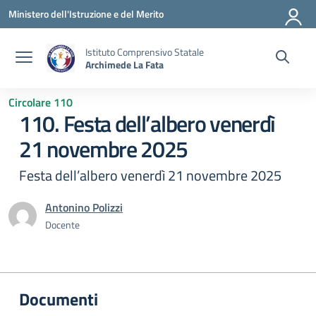
Vai ai contenuti
Vai al menu di navigazione
Vai al footer
Ministero dell'Istruzione e del Merito
Istituto Comprensivo Statale
Archimede La Fata
Circolare 110
110. Festa dell’albero venerdì
21 novembre 2025
Festa dell’albero venerdì 21 novembre 2025
Antonino Polizzi
Docente
Documenti