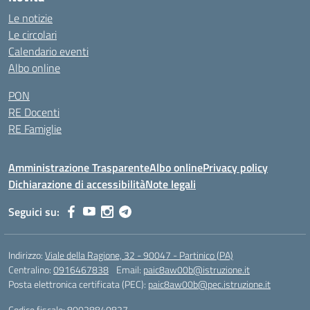
Le notizie
Le circolari
Calendario eventi
Albo online
PON
RE Docenti
RE Famiglie
Amministrazione Trasparente
Albo online
Privacy policy
Dichiarazione di accessibilità
Note legali
Seguici su:
Indirizzo:
Viale della Ragione, 32 - 90047 - Partinico (PA)
Centralino:
0916467838
Email:
paic8aw00b@istruzione.it
Posta elettronica certificata (PEC):
paic8aw00b@pec.istruzione.it
Codice fiscale: 80028840827