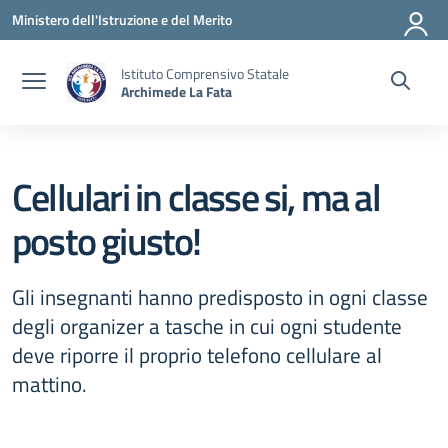
Vai ai contenuti
Vai al menu di navigazione
Vai al footer
Ministero dell'Istruzione e del Merito
Istituto Comprensivo Statale
Archimede La Fata
Cellulari in classe si, ma al
posto giusto!
Gli insegnanti hanno predisposto in ogni classe
degli organizer a tasche in cui ogni studente
deve riporre il proprio telefono cellulare al
mattino.