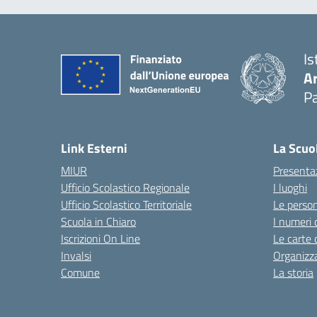
Is
A
Pa
Link Esterni
La Scuo
MIUR
Presenta
Ufficio Scolastico Regionale
I luoghi
Ufficio Scolastico Territoriale
Le perso
Scuola in Chiaro
I numeri 
Iscrizioni On Line
Le carte 
Invalsi
Organizz
Comune
La storia