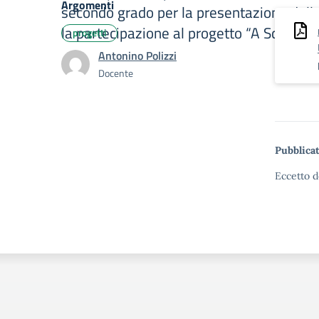
Argomenti
secondo grado per la presentazione dell
la partecipazione al progetto “A Scuola 
progetti
Antonino Polizzi
Docente
Pubblicat
Eccetto d