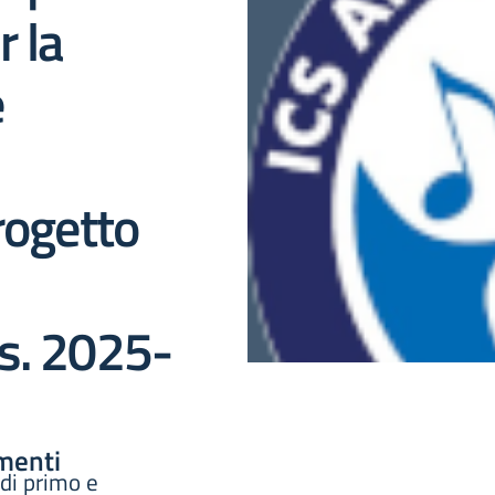
 la
e
rogetto
s. 2025-
menti
 di primo e