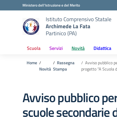
Vai ai contenuti
Vai al menu di navigazione
Vai al footer
Ministero dell'Istruzione e del Merito
Istituto Comprensivo Statale
Archimede La Fata
Partinico (PA)
Scuola
Servizi
Novità
Didattica
Home
Rassegna
Avviso pubblico pe
Novità
Stampa
progetto “A Scuola 
Avviso pubblico per
scuole secondarie 