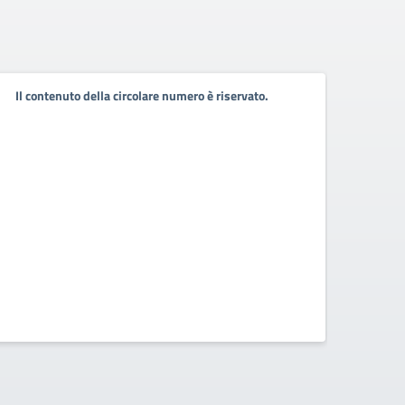
Avvis
Il contenuto della circolare numero è riservato.
recl
nell
Gibel
cont
Avviso 
degli s
Gibelli
conte