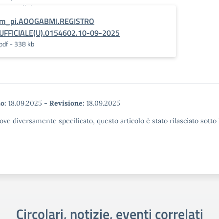
e candidature per
di Open Coe
m_pi.AOOGABMI.REGISTRO
UFFICIALE(U).0154602.10-09-2025
0
pdf - 338 kb
o:
18.09.2025
-
Revisione:
18.09.2025
ove diversamente specificato, questo articolo è stato rilasciato sott
Circolari, notizie, eventi correlati