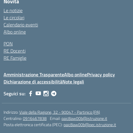
Novità
Le notizie
Le circolari
Calendario eventi
Albo online
PON
RE Docenti
RE Famiglie
Amministrazione Trasparente
Albo online
Privacy policy
Dichiarazione di accessibilità
Note legali
Seguici su:
Indirizzo:
Viale della Ragione, 32 - 90047 - Partinico (PA)
Centralino:
0916467838
Email:
paic8aw00b@istruzione.it
Posta elettronica certificata (PEC):
paic8aw00b@pec.istruzione.it