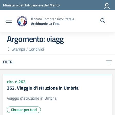
Vai ai contenuti
Vai al menu di navigazione
Vai al footer
Ministero dell'Istruzione e del Merito
Istituto Comprensivo Statale
Archimede La Fata
Argomento: viagg
Stampa / Condividi
FILTRI
circ. n.262
262. Viaggio d’istruzione in Umbria
Viaggio d’istruzione in Umbria
Circolari per tutti