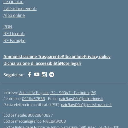
Le circolari
Calendario eventi
Albo online
PON
RE Docenti
RE Famiglie
Amministrazione Trasparente
Albo online
Privacy policy
Dichiarazione di accessibilità
Note legali
Seguici su:
Indirizzo:
Viale della Ragione, 32 - 90047 - Partinico (PA)
Centralino:
0916467838
Email:
paic8aw00b@istruzione.it
Posta elettronica certificata (PEC):
paic8aw00b@pec.istruzione.it
Codice fiscale: 80028840827
Codice meccanografico:
PAIC8AW00B
Codice Indice delle Pubbliche Amministrazioni (IPA): istsc_paic8aw00b