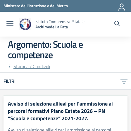
Vai ai contenuti
Vai al menu di navigazione
Vai al footer
Ministero dell'Istruzione e del Merito
Istituto Comprensivo Statale
Archimede La Fata
Argomento: Scuola e
competenze
Stampa / Condividi
FILTRI
Avviso di selezione allievi per l’ammissione ai
percorsi formativi Piano Estate 2026 – PN
“Scuola e competenze” 2021-2027.
Avviso di selezione allievi per l’ammissione ai percorsi