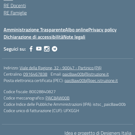
RE Docenti
RE Famiglie
Amministrazione Trasparente
Albo online
Privacy policy
Dichiarazione di accessibilità
Note legali
Seguici su:
Indirizzo:
Viale della Ragione, 32 - 90047 - Partinico (PA)
Centralino:
0916467838
Email:
paic8aw00b@istruzione.it
Posta elettronica certificata (PEC):
paic8aw00b@pec.istruzione.it
Codice fiscale: 80028840827
Codice meccanografico:
PAIC8AW00B
Codice Indice delle Pubbliche Amministrazioni (IPA): istsc_paic8aw00b
Codice unico di fatturazione (CUF): UFXGGH
Idea e progetto di Designers Italia