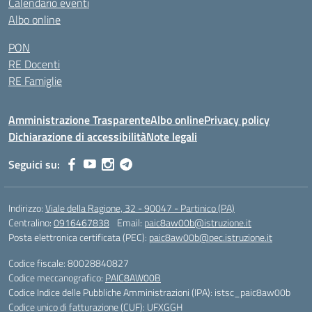
Calendario eventi
Albo online
PON
RE Docenti
RE Famiglie
Amministrazione Trasparente
Albo online
Privacy policy
Dichiarazione di accessibilità
Note legali
Seguici su:
Indirizzo:
Viale della Ragione, 32 - 90047 - Partinico (PA)
Centralino:
0916467838
Email:
paic8aw00b@istruzione.it
Posta elettronica certificata (PEC):
paic8aw00b@pec.istruzione.it
Codice fiscale: 80028840827
Codice meccanografico:
PAIC8AW00B
Codice Indice delle Pubbliche Amministrazioni (IPA): istsc_paic8aw00b
Codice unico di fatturazione (CUF): UFXGGH