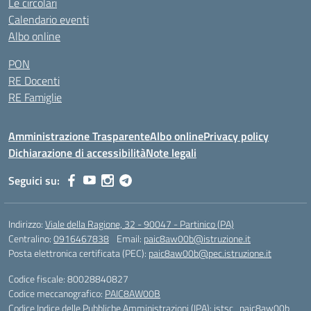
Le circolari
Calendario eventi
Albo online
PON
RE Docenti
RE Famiglie
Amministrazione Trasparente
Albo online
Privacy policy
Dichiarazione di accessibilità
Note legali
Seguici su:
Indirizzo:
Viale della Ragione, 32 - 90047 - Partinico (PA)
Centralino:
0916467838
Email:
paic8aw00b@istruzione.it
Posta elettronica certificata (PEC):
paic8aw00b@pec.istruzione.it
Codice fiscale: 80028840827
Codice meccanografico:
PAIC8AW00B
Codice Indice delle Pubbliche Amministrazioni (IPA): istsc_paic8aw00b